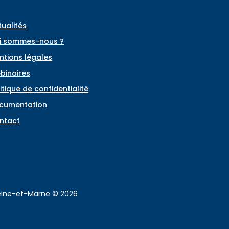
tualités
i sommes-nous ?
ntions légales
binaires
itique de confidentialité
cumentation
ntact
Seine-et-Marne © 2026