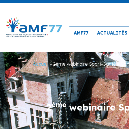
AMF77
ACTUALITÉS
Accueil
»
2ème webinaire Sport-Santé « Comm
ème
2
webinaire Sp