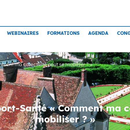
WEBINAIRES
FORMATIONS
AGENDA
CON
ent ma collectivité peut se mobiliser ? »
ort-Santé « Comment ma col
mobiliser ? »