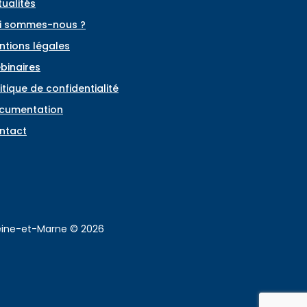
tualités
i sommes-nous ?
ntions légales
binaires
itique de confidentialité
cumentation
ntact
Seine-et-Marne © 2026