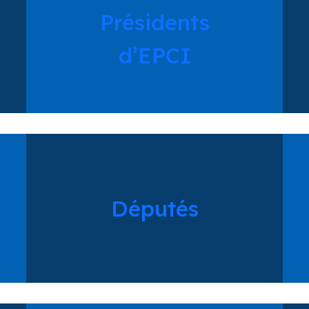
Présidents
d’EPCI
Députés