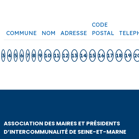
CODE
COMMUNE
NOM
ADRESSE
POSTAL
TELEP
3
4
5
6
7
8
9
10
11
12
13
14
15
16
17
18
19
2
ASSOCIATION DES MAIRES ET PRÉSIDENTS
D’INTERCOMMUNALITÉ DE SEINE-ET-MARNE