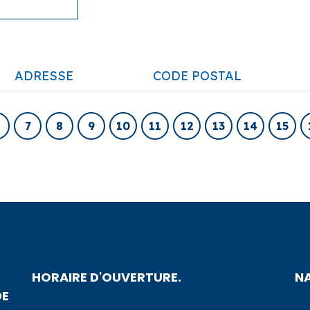
ADRESSE
CODE POSTAL
7
8
9
10
11
12
13
14
15
HORAIRE D'OUVERTURE.
N
DE