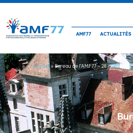
AMF77
ACTUALITÉS
Accueil
»
Bureau de l’AMF77 – 28 janvier 202
Bur