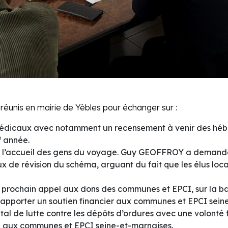
éunis en mairie de Yèbles pour échanger sur :
ts médicaux avec notamment un recensement à venir des h
e
année.
 l’accueil des gens du voyage. Guy GEOFFROY a demandé 
 de révision du schéma, arguant du fait que les élus locau
n prochain appel aux dons des communes et EPCI, sur la ba
oir apporter un soutien financier aux communes et EPCI sei
l de lutte contre les dépôts d’ordures avec une volonté fo
 an aux communes et EPCI seine-et-marnaises.