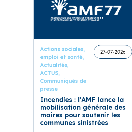
Actions sociales,
27-07-2026
emploi et santé,
Actualités,
ACTUS,
Communiqués de
presse
Incendies : l’AMF lance la
mobilisation générale des
maires pour soutenir les
communes sinistrées