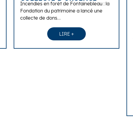
Incendies en forêt de Fontainebleau : la
Fondation du patrimoine a lancé une
collecte de dons…
LIRE +