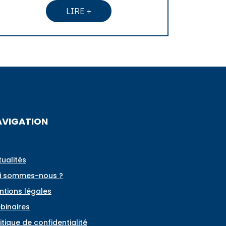
LIRE +
AVIGATION
tualités
i sommes-nous ?
ntions légales
binaires
itique de confidentialité