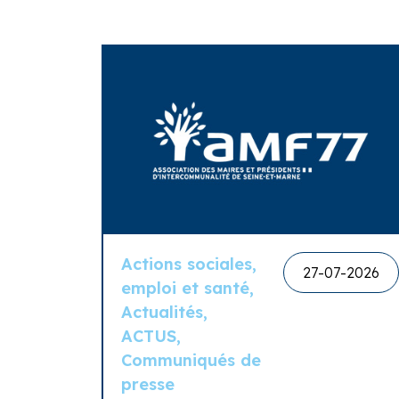
Actions sociales,
27-07-2026
emploi et santé,
Actualités,
ACTUS,
Communiqués de
presse