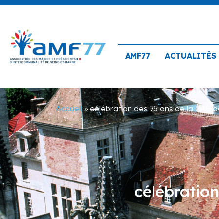
AMF77
ACTUALITÉS
Accueil
»
célébration des 75 ans de la CAF 
célébratio