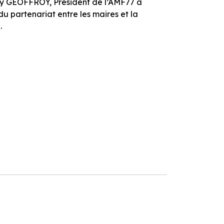
y GEOFFROY, Président de l’AMF77 a
du partenariat entre les maires et la
.