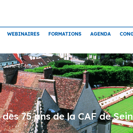
WEBINAIRES
FORMATIONS
AGENDA
CON
de Seine-et-Marne
n des 75 ans de la CAF de Sei