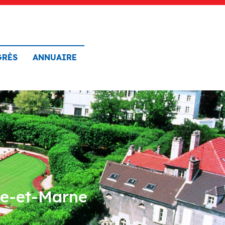
GRÈS
ANNUAIRE
ne-et-Marne