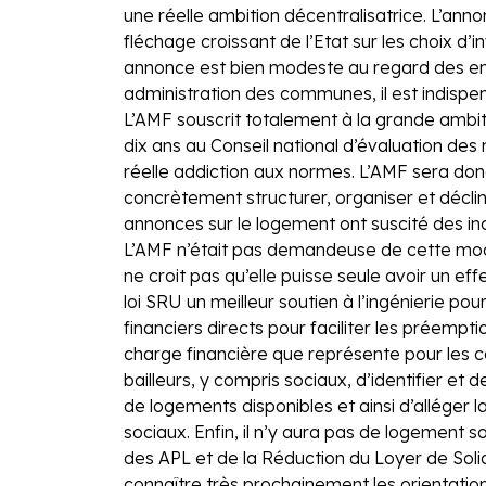
une réelle ambition décentralisatrice. L’ann
fléchage croissant de l’Etat sur les choix d
annonce est bien modeste au regard des enjeu
administration des communes, il est indispen
L’AMF souscrit totalement à la grande ambiti
dix ans au Conseil national d’évaluation de
réelle addiction aux normes. L’AMF sera don
concrètement structurer, organiser et déclin
annonces sur le logement ont suscité des inc
L’AMF n’était pas demandeuse de cette modifica
ne croit pas qu’elle puisse seule avoir un ef
loi SRU un meilleur soutien à l’ingénierie
financiers directs pour faciliter les préempti
charge financière que représente pour les co
bailleurs, y compris sociaux, d’identifier e
de logements disponibles et ainsi d’alléger 
sociaux. Enfin, il n’y aura pas de logement so
des APL et de la Réduction du Loyer de Solid
connaître très prochainement les orientatio