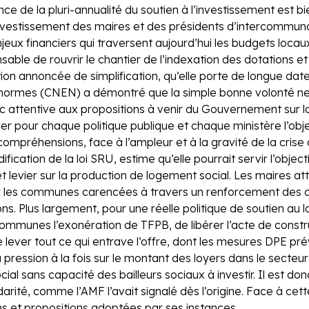
once de la pluri-annualité du soutien à l’investissement est 
’investissement des maires et des présidents d’intercommunal
x financiers qui traversent aujourd’hui les budgets locaux.
sable de rouvrir le chantier de l’indexation des dotations e
on annoncée de simplification, qu’elle porte de longue date
s normes (CNEN) a démontré que la simple bonne volonté ne 
c attentive aux propositions à venir du Gouvernement sur 
er pour chaque politique publique et chaque ministère l’objec
ompréhensions, face à l’ampleur et à la gravité de la crise
tion de la loi SRU, estime qu’elle pourrait servir l’objectif
fet levier sur la production de logement social. Les maires a
 pour les communes carencées à travers un renforcement des
ons. Plus largement, pour une réelle politique de soutien au lo
mmunes l’exonération de TFPB, de libérer l’acte de construir
t de lever tout ce qui entrave l’offre, dont les mesures DPE 
la pression à la fois sur le montant des loyers dans le sec
cial sans capacité des bailleurs sociaux à investir. Il est d
arité, comme l’AMF l’avait signalé dès l’origine. Face à cet
ns et propositions adoptées par ses instances.