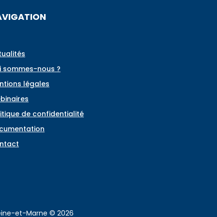
AVIGATION
tualités
i sommes-nous ?
ntions légales
binaires
itique de confidentialité
cumentation
ntact
Seine-et-Marne © 2026