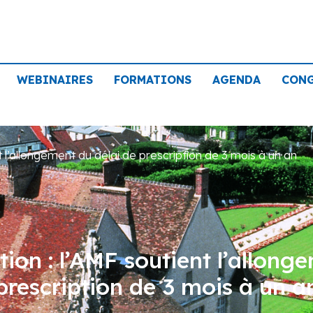
WEBINAIRES
FORMATIONS
AGENDA
CON
t l’allongement du délai de prescription de 3 mois à un an
tion : l’AMF soutient l’allong
prescription de 3 mois à un a