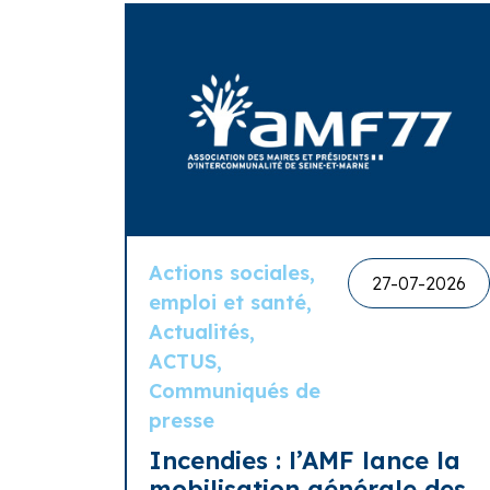
Actions sociales,
27-07-2026
emploi et santé,
Actualités,
ACTUS,
Communiqués de
presse
Incendies : l’AMF lance la
mobilisation générale des