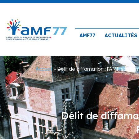
AMF77
ACTUALITÉS
Accueil
»
Délit de diffamation : l’AMF soutien
Délit de diffama