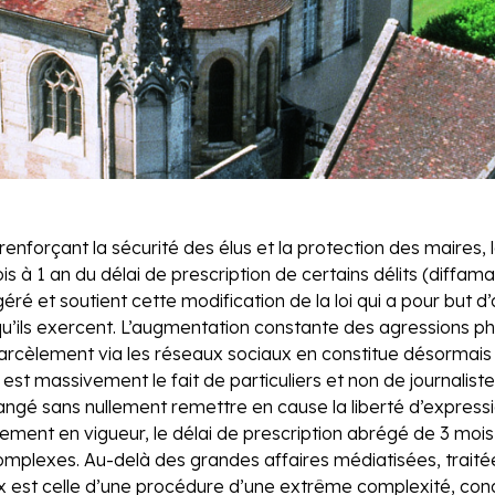
i renforçant la sécurité des élus et la protection des maires,
 à 1 an du délai de prescription de certains délits (diffamati
géré et soutient cette modification de la loi qui a pour but 
qu’ils exercent. L’augmentation constante des agressions ph
 harcèlement via les réseaux sociaux en constitue désormais
est massivement le fait de particuliers et non de journaliste
hangé sans nullement remettre en cause la liberté d’express
lement en vigueur, le délai de prescription abrégé de 3 mois
omplexes. Au-delà des grandes affaires médiatisées, traitées 
aux est celle d’une procédure d’une extrême complexité, co