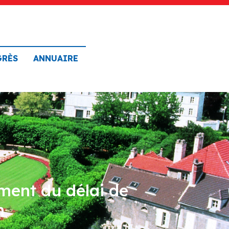
GRÈS
ANNUAIRE
ement du délai de
n