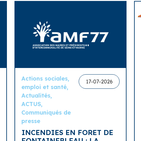
Actions sociales,
17-07-2026
emploi et santé,
Actualités,
ACTUS,
Communiqués de
presse
INCENDIES EN FORET DE
FONTAINEBLEAU : LA