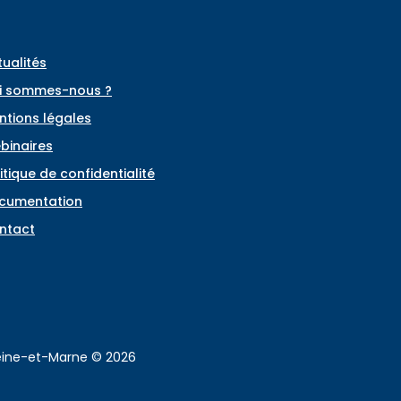
tualités
i sommes-nous ?
ntions légales
binaires
itique de confidentialité
cumentation
ntact
Seine-et-Marne © 2026