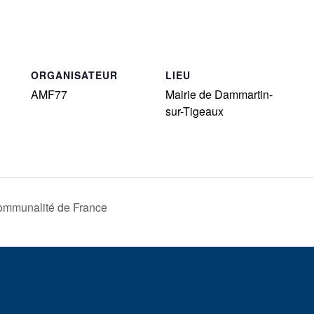
ORGANISATEUR
LIEU
AMF77
Mairie de Dammartin-
sur-Tigeaux
communalité de France