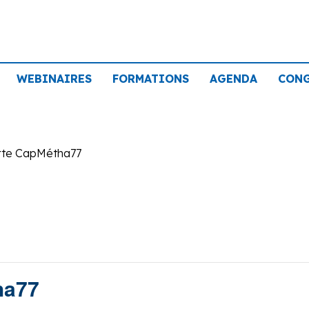
WEBINAIRES
FORMATIONS
AGENDA
CON
arte CapMétha77
ha77