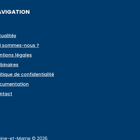
AVIGATION
tualités
i sommes-nous ?
ntions légales
binaires
itique de confidentialité
cumentation
ntact
Seine-et-Marne © 2026