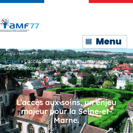
Accueil
»
L’accès aux soins, un enjeu majeur pour la
Seine-et-Marne.
L’accès aux soins, un enjeu
majeur pour la Seine-et-
Marne.