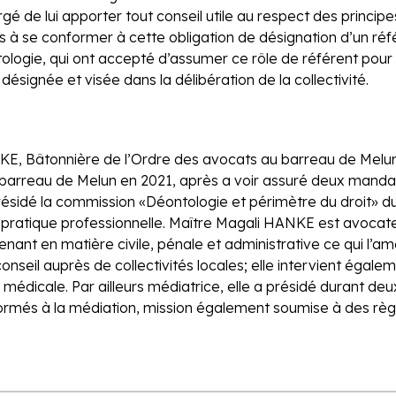
gé de lui apporter tout conseil utile au respect des princi
tés à se conformer à cette obligation de désignation d’un réf
ologie, qui ont accepté d’assumer ce rôle de référent pour 
ésignée et visée dans la délibération de la collectivité.
E, Bâtonnière de l’Ordre des avocats au barreau de Melun.
barreau de Melun en 2021, après a voir assuré deux man
présidé la commission «Déontologie et périmètre du droit» du
 pratique professionnelle. Maître Magali HANKE est avocat
venant en matière civile, pénale et administrative ce qui 
conseil auprès de collectivités locales; elle intervient égal
médicale. Par ailleurs médiatrice, elle a présidé durant deu
ormés à la médiation, mission également soumise à des règ