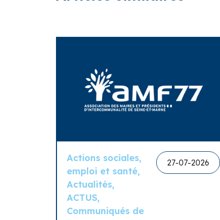
Actions sociales,
27-07-2026
emploi et santé,
Actualités,
ACTUS,
Communiqués de