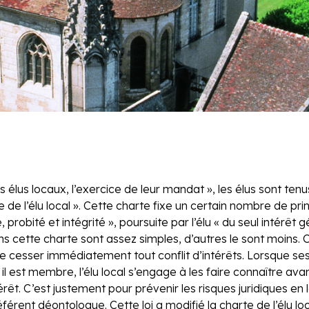
 les élus locaux, l’exercice de leur mandat », les élus sont te
de l’élu local ». Cette charte fixe un certain nombre de pr
probité et intégrité », poursuite par l’élu « du seul intérêt gén
 cette charte sont assez simples, d’autres le sont moins. C’es
 faire cesser immédiatement tout conflit d’intérêts. Lorsque s
l est membre, l’élu local s’engage à les faire connaître avant
érêt. C’est justement pour prévenir les risques juridiques en l
référent déontologue. Cette loi a modifié la charte de l’élu lo