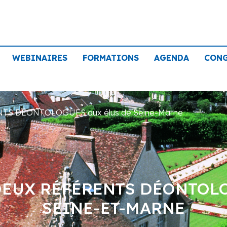
WEBINAIRES
FORMATIONS
AGENDA
CON
TS DÉONTOLOGUES aux élus de Seine-Marne
DEUX RÉFÉRENTS DÉONTOL
SEINE-ET-MARNE