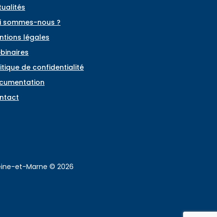
tualités
i sommes-nous ?
ntions légales
binaires
itique de confidentialité
cumentation
ntact
Seine-et-Marne © 2026