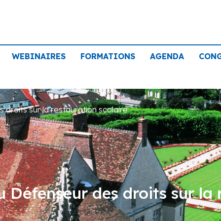
WEBINAIRES
FORMATIONS
AGENDA
CON
droits sur la restauration scolaire
 Défenseur des droits sur la 