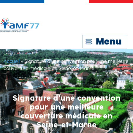
Accueil
»
Signature d’une convention pour une meilleure
couverture médicale en Seine-et-Marne
Signature d’une convention
pour une meilleure
couverture médicale en
Seine-et-Marne