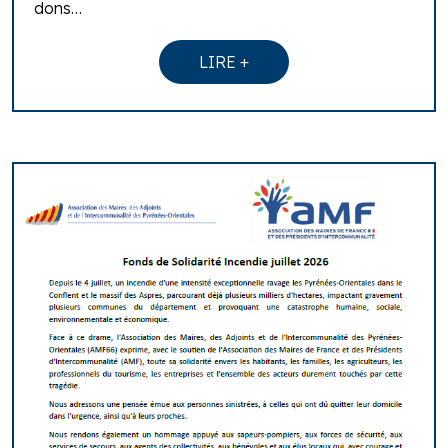
dons…
LIRE +