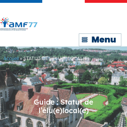
Accueil
»
STATUT DE L’ELU(E)LOCAL(E)
Guide : Statut de
l’élu(e)local(e)