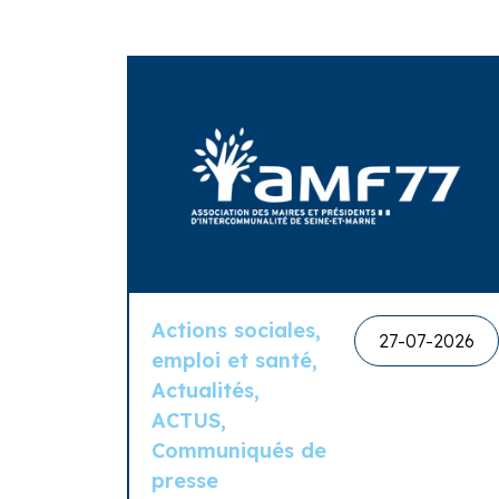
Actions sociales,
27-07-2026
emploi et santé,
Actualités,
ACTUS,
Communiqués de
presse