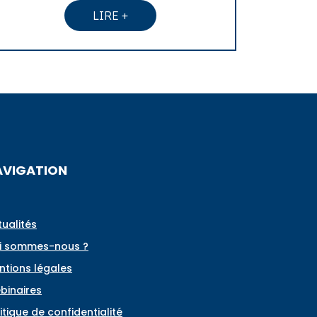
LIRE +
AVIGATION
tualités
i sommes-nous ?
ntions légales
binaires
itique de confidentialité