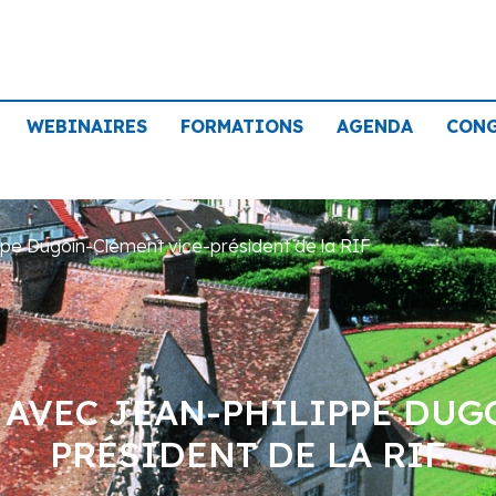
WEBINAIRES
FORMATIONS
AGENDA
CON
pe Dugoin-Clément vice-président de la RIF
 AVEC JEAN-PHILIPPE DUG
PRÉSIDENT DE LA RIF